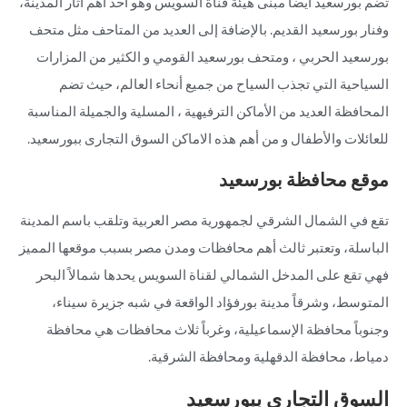
تضم بورسعيد أيضا مبنى هيئة قناة السويس وهو أحد أهم آثار المدينة،
وفنار بورسعيد القديم. بالإضافة إلى العديد من المتاحف مثل متحف
بورسعيد الحربي ، ومتحف بورسعيد القومي و الكثير من المزارات
السياحية التي تجذب السياح من جميع أنحاء العالم، حيث تضم
المحافظة العديد من الأماكن الترفيهية ، المسلية والجميلة المناسبة
للعائلات والأطفال و من أهم هذه الاماكن السوق التجارى ببورسعيد.
موقع محافظة بورسعيد
تقع في الشمال الشرقي لجمهورية مصر العربية وتلقب باسم المدينة
الباسلة، وتعتبر ثالث أهم محافظات ومدن مصر بسبب موقعها المميز
فهي تقع على المدخل الشمالي لقناة السويس يحدها شمالاً البحر
المتوسط، وشرقاً مدينة بورفؤاد الواقعة في شبه جزيرة سيناء،
وجنوباً محافظة الإسماعيلية، وغرباً ثلاث محافظات هي محافظة
دمياط، محافظة الدقهلية ومحافظة الشرقية.
السوق التجاري ببورسعيد