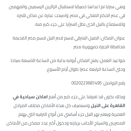
وهي سرايا تم اعداها خصيصًا لاستقبال الزائرين الرسميين والمهمين
في عصر الحكم الملكي في مصر، واصبحت عبارة عن مكان للتنزه
وللاستمتاع بالنيل الذي تطل السرايا على جزء كبير منه.
عنوان المكان: المنيل الشرقي قسم قصر النيل قسم مصر القديمة
محافظة الجيزة جمهورية مصر
مواعيد العمل: يفتح المكان أبوابه بداية من الساعة التاسعة صباحا
وحتى الساعة الرابعة عصرا طوال أيام الأسبوع.
رقم التواصل: 0020223687495
وبذلك نكون قد تعرفنا على جزء كبير من أهم
اماكن سياحية في
القاهرة على النيل
وتستضيف كل هذه الأماكن مختلف المراحل
العمرية ويعتبر نهر النيل جزء أساسي من أنواع الترفيه التي يهتم
المصريين والسياح الأجانب بزيارته ودخول أكبر عدد ممكن من الأماكن