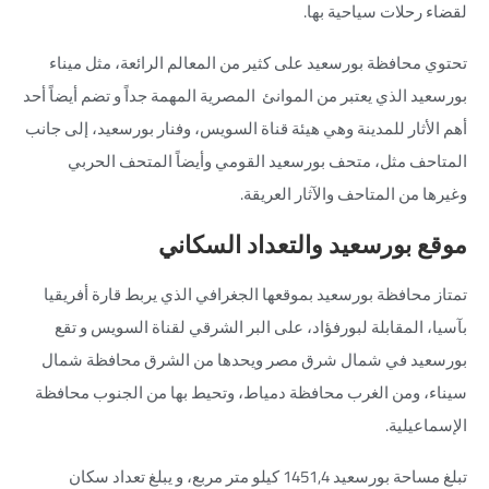
لقضاء رحلات سياحية بها.
تحتوي محافظة بورسعيد على كثير من المعالم الرائعة، مثل ميناء
بورسعيد الذي يعتبر من الموانئ المصرية المهمة جداً و
تضم أيضاً أحد
أهم الأثار للمدينة وهي هيئة قناة السويس، وفنار بورسعيد، إلى جانب
المتاحف مثل، متحف بورسعيد القومي وأيضاً
المتحف الحربي
وغيرها من المتاحف والآثار العريقة.
موقع بورسعيد والتعداد السكاني
تمتاز محافظة بورسعيد بموقعها الجغرافي الذي يربط قارة أفريقيا
بآسيا، المقابلة لبورفؤاد، على البر الشرقي لقناة السويس و
تقع
بورسعيد في شمال شرق مصر ويحدها من الشرق محافظة شمال
سيناء، ومن الغرب محافظة دمياط، وتحيط بها من الجنوب محافظة
الإسماعيلية.
تبلغ مساحة بورسعيد 1451,4 كيلو متر مربع، و يبلغ تعداد سكان