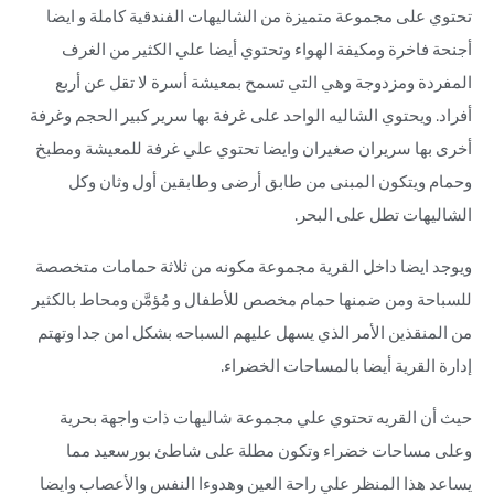
تحتوي على مجموعة متميزة من الشاليهات الفندقية كاملة و ايضا
أجنحة فاخرة ومكيفة الهواء وتحتوي أيضا علي الكثير من الغرف
المفردة ومزدوجة وهي التي تسمح بمعيشة أسرة لا تقل عن أربع
أفراد. ويحتوي الشاليه الواحد على غرفة بها سرير كبير الحجم وغرفة
أخرى بها سريران صغيران وايضا تحتوي علي غرفة للمعيشة ومطبخ
وحمام ويتكون المبنى من طابق أرضى وطابقين أول وثان وكل
الشاليهات تطل على البحر.
ويوجد ايضا داخل القرية مجموعة مكونه من ثلاثة حمامات متخصصة
للسباحة ومن ضمنها حمام مخصص للأطفال و مُؤمَّن ومحاط بالكثير
من المنقذين الأمر الذي يسهل عليهم السباحه بشكل امن جدا وتهتم
إدارة القرية أيضا بالمساحات الخضراء.
حيث أن القريه تحتوي علي مجموعة شاليهات ذات واجهة بحرية
وعلى مساحات خضراء وتكون مطلة على شاطئ بورسعيد مما
يساعد هذا المنظر علي راحة العين وهدوءا النفس والأعصاب وايضا