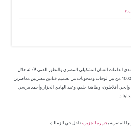
يث؟
دى إبداعات الفنان التشكيلي المصري والتطور الفني لأدائه خلال
فترة لا تقل عن قرن من الزمان. حيث يضم المتحف أكثر من 10000 من بين لوحات ومنحوتات من تصميم فنانين مصريين معاصرين
إنجي أفلاطون، وطاهية حليم، وعبد الهادي الجزار وأحمد مرسي
تجاهات.
جزيرة الجزيرة
داخل حي الزمالك.