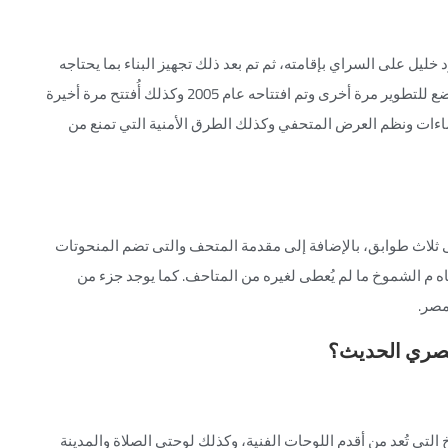
192 بناءا على إقتراح محمود خليل على السراي بإقامته، ثم تم بعد ذلك تجهيز البناء بما يحتاجه
من معدات ولوازم أخرى وتم إفتتاحه رسميًا عام 1991، وقد خضع للتطوير مرة أخرى وتم افتتاحه عام 2005 وكذلك أُفتتح مرة أخيرة
 الإضاءات ونظم العرض المتحفي وكذلك الطرق الأمنية التي تمنع من
لاث طوابق، بالإضافة إلى مقدمة المتحف والتى تضم المنحوتات
اه م الشموخ ما لم يُعطى لغيره من المتاحف. كما يوجد جزء من
مصر.
لمصري الحديث؟
لتي تُعد من أقدم اللوحات الفنية، وكذلك لوحتي الصلاة والمدينة