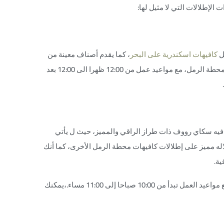
الإطلالات التي لا مثيل لها:
ضل
كافيهات اسكندرية على البحر
، كما يقدم أصناف معينة من
المأكولات البحرية. يقع في فندق ويندسور بالاس، ش الشهداء رقم 17، محطة الرمل، مع مواعيد عمل من 12:00 ظهرا الى 12:00 بعد
فيه سكاي رووف ذات طراز الراقي والمميز، حيث ل يأتي
لاله مميز على إطلالات كافيهات محطة الرمل الأخرى، كما أنك
ية.
يقع الكافيه على طريق الجيش، رووف وندسور بالاس، محطة الرمل، مع مواعيد العمل تبدأ من 10:00 صباحا إلى 11:00 مساء.،يمكنك