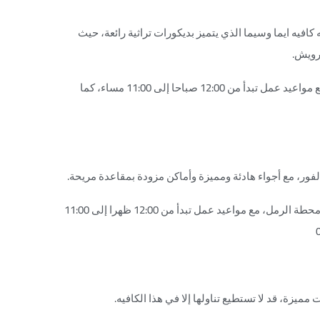
كافيه ايما وسيما الذي يتميز بديكورات تراثية رائعة، حيث
رويش.
يقع الكافيه في خلف مسرح سيد درويش مباشرة بجوار سينما رويال، مع مواعيد عمل تبدأ من 12:00 صباحا إلى 11:00 مساء، كما
لفور، مع أجواء هادئة ومميزة وأماكن مزودة بمقاعدة مريحة.
يقع المطعم في شارع صلاح سالم رقم 21 بالمقاطع مع سيزوستريس، محطة الرمل، مع مواعيد عمل تبدأ من 12:00 ظهرا إلى 11:00
ميزة، قد لا تستطيع تناولها إلا في هذا الكافيه.