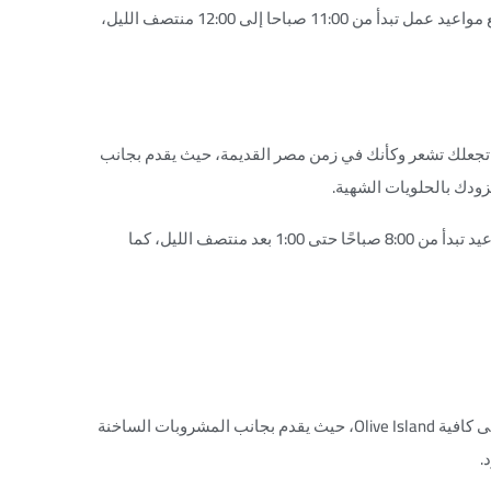
يقع هذا المطعم في شارع محطة شدس رقم 15، ميدان سعد زغلول، مع مواعيد عمل تبدأ من 11:00 صباحا إلى 12:00 منتصف الليل،
ية تجعلك تشعر وكأنك في زمن مصر القديمة، حيث يقدم بجانب
ودك بالحلويات الشهية.
يقع الكافية في شارع الغرفة التجارية، بالجوار من فندق سيسل، مع مواعيد تبدأ من 8:00 صباحًا حتى 1:00 بعد منتصف الليل، كما
إذا كنت بحث عن كافيه مميز ويقع مباشرة على البحر، يمكنك الذهاب إلى كافية Olive Island، حيث يقدم بجانب المشروبات الساخنة
.