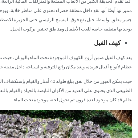
كما تقدم الحديقة الكثير من الألعاب الممتعة والمنزلقات المائية الرائع
مميزاتها أيضًا أنها تقع داخل منطقة خضراء تحتوي على مناظر خلابة، ويوجد 
جسر معلق بواسطة حبل يقع فوق المسبح الرئيسي حتى الجزيرة الاصطنا
يوجد بها منطقة خاصة للعب الأطفال ومناطق تختص بركوب الخيل.
كهف الفيل
يعد كهف الفيل ضمن أروع الكهوف الموجودة تحت الماء باليونان، حيث 
عظام لأنواع أفيال فريدة، ويعد مكان رائع للترفيه والسباحة داخل مدينة خاني
حيث يمكن العبور من خلال نفق يبلغ طوله 40 أمتار والقيام بإست
الطبيعي الذي يحتوي على العديد من الألوان النابضة بالحياة والقيام بال
عالم قد كان موجود لعدة قرون ثم تحول لجنة موجودة تحت الماء.