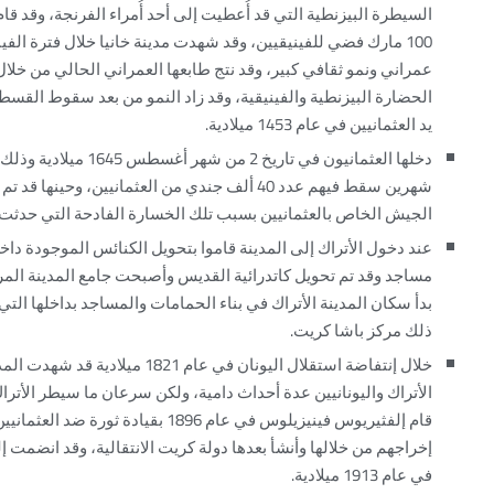
السيطرة البيزنطية التي قد أُعطيت إلى أحد أُمراء الفرنجة، وقد قام
100 مارك فضي للفينيقيين، وقد شهدت مدينة خانيا خلال فترة الفين
عمراني ونمو ثقافي كبير، وقد نتج طابعها العمراني الحالي من خلال
الحضارة البيزنطية والفينيقية، وقد زاد النمو من بعد سقوط القس
يد العثمانيين في عام 1453 ميلادية.
دخلها العثمانيون في تاريخ 2 من شهر أغسط
شهرين سقط فيهم عدد 40 ألف جندي من العثمانيين، وحينها قد
الجيش الخاص بالعثمانيين بسبب تلك الخسارة الفادحة التي حدثت.
عند دخول الأتراك إلى المدينة قاموا بتحويل الكنائس الموجودة داخل
مساجد وقد تم تحويل كاتدرائية القديس وأصبحت جامع المدينة المر
بدأ سكان المدينة الأتراك في بناء الحمامات والمساجد بداخلها الت
ذلك مركز باشا كريت.
خلال إنتفاضة استقلال اليونان في عام 1821 ميلادية قد
الأتراك واليونانيين عدة أحداث دامية، ولكن سرعان ما سيطر الأتراك
قام إلفثيريوس فينيزيلوس في عام 1896 بقيادة ثورة
إخراجهم من خلالها وأنشأ بعدها دولة كريت الانتقالية، وقد انضمت إل
في عام 1913 ميلادية.