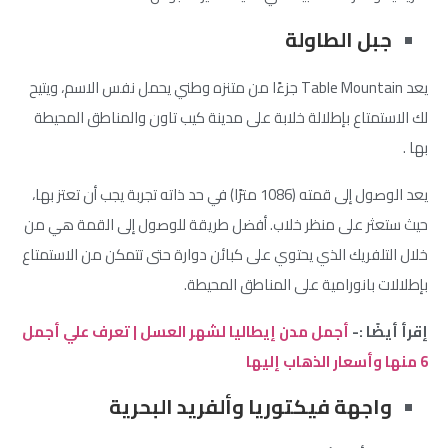
جبل الطاولة
يعد Table Mountain جزءًا من متنزه وطني يحمل نفس الاسم، ويتيح
لك الاستمتاع بإطلالة خلابة على مدينة كيب تاون والمناطق المحيطة
بها .
يعد الوصول إلى قمته (1086 مترًا) في حد ذاته تجربة يجب أن تعتز بها،
حيث ستعثر على منظر خلاب. أفضل طريقة للوصول إلى القمة هي من
خلال التلفريك الذي يحتوي على كبائن دوارة حتى تتمكن من الاستمتاع
بإطلالات بانورامية على المناطق المحيطة.
إقرأ أيضًا :-
أجمل مدن إيطاليا لشهر العسل | تعرف علي أجمل
6 منها وأسعار الذهاب إليها
واجهة فيكتوريا وألفريد البحرية