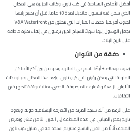
أفضل الأماكن السياحية في كيب تاون، وكانت الجزيرة هي المكان
الذي سجن فيه نيلسون مانديلا لمدة 18 عاما، قبل أن يصبح رئيسا
لجنوب أفريقيا. خدمات العبارات التي تنطلق من V&A Waterfront
تجعل الوصول إليها سهلاً للسياح الذين يرغبون في إلقاء نظرة خاطفة
على تاريخ البلاد.
دفقة من الألوان
يُعرف Bo-Kaap أيضًا باسم حي الملايو، وهو من بين أكثر الأماكن
الملونة التي يمكن رؤيتها في كيب تاون، ويُعد هذا المكان بمبانيه ذات
الألوان الزاهية وشوارعه المرصوفة بالحصى، بمثابة بوتقة تنصهر فيها
الثقافات.
على الرغم من أنك ستجد المزيد من الأضرحة الإسلامية حوله، ويعود
تاريخ بعض المباني في هذه المنطقة إلى القرن الثامن عشر، ويعرض
المتحف أثاثًا من القرن التاسع عشر تم استخدامه في منازل كيب تاون