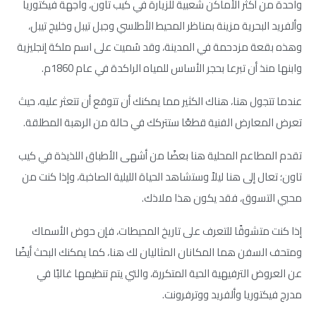
واحدة من أكثر الأماكن شعبية للزيارة في كيب تاون، واجهة فيكتوريا
وألفريد البحرية مزينة بمناظر المحيط الأطلسي وجبل تيبل وخليج تيبل،
وهذه بقعة مزدحمة في المدينة، وقد سُميت على اسم ملكة إنجليزية
وابنها منذ أن تبرعا بحجر الأساس للمياه الراكدة في عام 1860م.
عندما تتجول هنا، هناك الكثير مما يمكنك أن تتوقع أن تتعثر عليه، حيث
تعرض المعارض الفنية قطعًا ستتركك في حالة من الرهبة المطلقة.
تقدم المطاعم المحلية هنا بعضًا من أشهى الأطباق اللذيذة في كيب
تاون؛ تعال إلى هنا ليلاً وستشاهد الحياة الليلية الصاخبة، وإذا كنت من
محبي التسوق، فقد يكون هذا ملاذك.
إذا كنت متشوقًا للتعرف على تاريخ المحيطات، فإن حوض الأسماك
ومتحف السفن هما المكانان المثاليان لك هنا، كما يمكنك البحث أيضًا
عن العروض الترفيهية الحية المتكررة، والتي يتم تنظيمها غالبًا في
مدرج فيكتوريا وألفريد ووترفرونت.