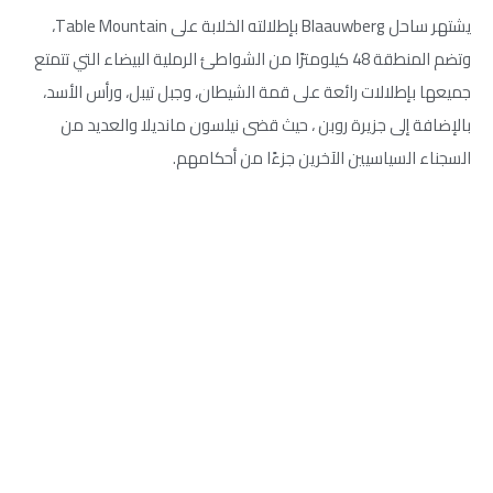
يشتهر ساحل Blaauwberg بإطلالته الخلابة على Table Mountain،
وتضم المنطقة 48 كيلومترًا من الشواطئ الرملية البيضاء التي تتمتع
جميعها بإطلالات رائعة على قمة الشيطان، وجبل تيبل، ورأس الأسد،
بالإضافة إلى جزيرة روبن ، حيث قضى نيلسون مانديلا والعديد من
السجناء السياسيين الآخرين جزءًا من أحكامهم.