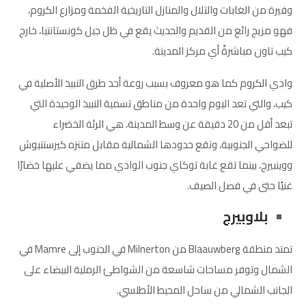
وفيرة من الغابات والتلال والمنازل التاريخية الفخمة ومزارع الكروم،
فهو مزيج رائع من القديم والحديث يقع في ظل جبل كونستانتيا، خارج
كيب تاون مباشرةً أي مركز المدينة.
وادي الكروم كما هو معروف بسبب روعة أحد طرق النبيذ الأصلية في
كيب، والتي تعد اليوم واحدة من مناطق تسمية النبيذ الوحيدة التي
تبعد أقل من 20 دقيقة عن وسط المدينة، هي الرئة الخضراء
للضواحي الجنوبية، وتقع حدودها الشمالية مقابل متنزه كيرستنبوش
ووينبيرج، بينما تقع غابة توكاي جنوب الوادي مما يضفي عليها خضارًا
غنيًا حتى في فصل الصيف.
بلاوبيرج
تمتد منطقة Blaauwberg من Milnerton في الجنوب إلى Mamre في
الشمال وتوفر مساحات شاسعة من الشواطئ الرملية البيضاء على
الجانب الشمالي من ساحل المحيط الأطلسي.