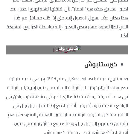
لطيور البطريق هذه هو “الحمار”، لأن زقزقتها تشبه نهيق الحمير. يعد
هذا مكان جذب يسهل الوصول إليه، حتى إذا كنت مسافرًا مع كبار
السن نظرًا لوجود مسار يمكن الوصول إليه بواسطة الكراسي المتحركة
أيضًا.
شاطئ بولدرز
كيرستنبوش
يعود تاريخ حديقة Kirstenbosch إلى عام 1913م، وهي حديقة نباتية
معروفة عالميًا، وتركز على النباتات المحلية في جنوب إفريقيا. والنباتات
في هذه الحديقة ليست فقط تلك التي تنمو في منطقة كيب ولكن في
الواقع منطقة جنوب أفريقيا بأكملها، مع إطلالة على جبل تيبل في
الخلفية، تشكل الحديقة النباتية مسارًا مثيرًا للاهتمام للمتنزهين، وهم
يشقون طريقهم إلى جبل تيبل، وهناك تسع حدائق نباتية في جنوب
أفريقيا، وأكثرها شعبية هي حديقة كيرستنبوش.