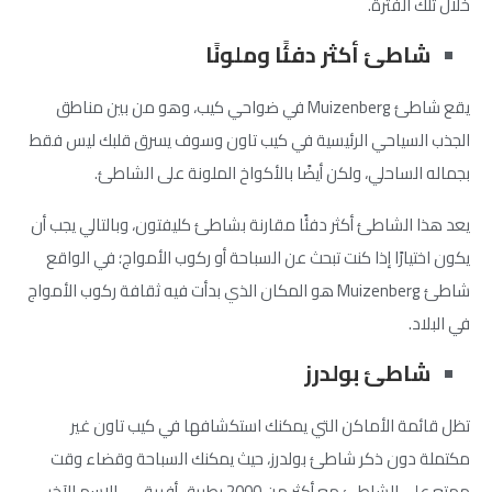
خلال تلك الفترة.
شاطئ أكثر دفئًا وملونًا
يقع شاطئ Muizenberg في ضواحي كيب، وهو من بين مناطق
الجذب السياحي الرئيسية في كيب تاون وسوف يسرق قلبك ليس فقط
بجماله الساحلي، ولكن أيضًا بالأكواخ الملونة على الشاطئ.
يعد هذا الشاطئ أكثر دفئًا مقارنة بشاطئ كليفتون، وبالتالي يجب أن
يكون اختيارًا إذا كنت تبحث عن السباحة أو ركوب الأمواج؛ في الواقع
شاطئ Muizenberg هو المكان الذي بدأت فيه ثقافة ركوب الأمواج
في البلاد.
شاطئ بولدرز
تظل قائمة الأماكن التي يمكنك استكشافها في كيب تاون غير
مكتملة دون ذكر شاطئ بولدرز، حيث يمكنك السباحة وقضاء وقت
ممتع على الشاطئ مع أكثر من 2000 بطريق أفريقي . الاسم الآخر