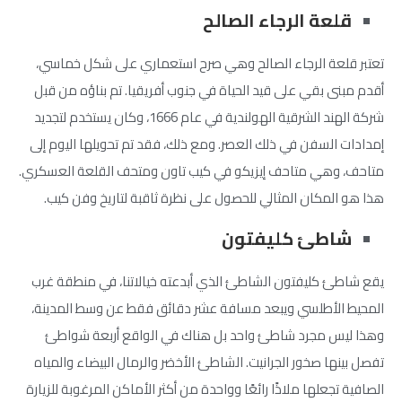
قلعة الرجاء الصالح
تعتبر قلعة الرجاء الصالح وهي صرح استعماري على شكل خماسي،
أقدم مبنى بقي على قيد الحياة في جنوب أفريقيا. تم بناؤه من قبل
شركة الهند الشرقية الهولندية في عام 1666، وكان يستخدم لتجديد
إمدادات السفن في ذلك العصر. ومع ذلك، فقد تم تحويلها اليوم إلى
متاحف، وهي متاحف إيزيكو في كيب تاون ومتحف القلعة العسكري.
هذا هو المكان المثالي للحصول على نظرة ثاقبة لتاريخ وفن كيب.
شاطئ كليفتون
يقع شاطئ كليفتون الشاطئ الذي أبدعته خيالاتنا، في منطقة غرب
المحيط الأطلسي ويبعد مسافة عشر دقائق فقط عن وسط المدينة،
وهذا ليس مجرد شاطئ واحد بل هناك في الواقع أربعة شواطئ
تفصل بينها صخور الجرانيت. الشاطئ الأخضر والرمال البيضاء والمياه
الصافية تجعلها ملاذًا رائعًا وواحدة من أكثر الأماكن المرغوبة للزيارة