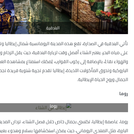
البندقية
تأتي البندقية في الصدارة، تقع هذه المدينة الرومانسية شمال إيطاليا وتش
على مياه البحر، يعتبر الشتاء أفضل وقت لزيارة البندقية، حيث يقل الزحام و
والهواء نقاءً، بالإضافة إلى ركوب القوارب، يُمكنك استمتاع بمشاهدة الع
الباروكية وتذوق المأكولات اللذيذة، إيطاليا تقدم تجربة شتوية فريدة تجم
الجمال وروح الحياة الإيطالية.
روما
روما
روما، عاصمة إيطاليا، تكتسي بجمال خاص خلال فصل الشتاء، تزدان المدين
البارزة، مثل المنتدى الروماني، حيث يمكن استكشافها بسلام وهدوء بعيدًا