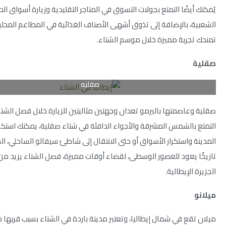
يُمكنك أيضًا التمتع بجولات التسوق في المتاجر التقليدية وزيارة أسواق ال
الشعبية، بالإضافة إلى تذوق أشهى الأصناف الغذائية في المطاعم المحلية
تمنحك تجربة مميزة خلال موسم الشتاء.
صقلية
صقليه
صقلية وعاصمتها باليرمو تعدان وجهتين مثاليتين للزيارة خلال فصل الشتا
التمتع بالشمس المشرقة والأجواء الدافئة في شتاء صقلية، يمكنك است
المدينة واستكرار الأسواق أو حتى الانتقال إلى شاطئ سيفالو الساحلي، ا
تاريخًا يعود للعصور الوسطى، لقضاء أوقات مميزة، فصل الشتاء يزيد م
الجزيرة الإيطالية.
ميلانو
ميلان تقع في شمال إيطاليا، وتعتبر مدينة باردة في الشتاء بسبب قربها 