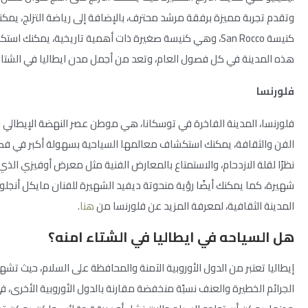
وتقدم تجربة مميزة برفقة مرشد محترف، بالإضافة إلى رياضة التزلج، يمكنك
كنيسة San Rocco، وهي كنيسة صغيرة ذات أهمية تاريخية، يمكنك ا
هذه المدينة في كل فصول العام، وتعد من أجمل مدن ايطاليا في الشتاء
فلورنسا
فلورنسا، المدينة الفاخرة في توسكانا، هي موطن عصر النهضة الإيطالي
الفن والثقافة، يمكنك استكشاف معالمها السياحية بسهولة أكبر في فص
نظرًا لقلة الازدحام، والاستمتاع بالمعارض الفنية مثل معرض أوفيزي الذ
شهيرة، كما يمكنك أيضًا رؤية منحوتة ديفيد الشهيرة للفنان مايكل أنجل
المدينة الثقافية، لمعرفة المزيد عن فلورنسا من
هنا
.
هل السياحه في ايطاليا في الشتاء امنه؟
إيطاليا تعتبر من الدول الأوروبية الآمنة والمحافظة على السلام، حيث تش
الجرائم الخطيرة والعنف نسبًة منخفضة مقارنة بالدول الأوروبية الأخرى،