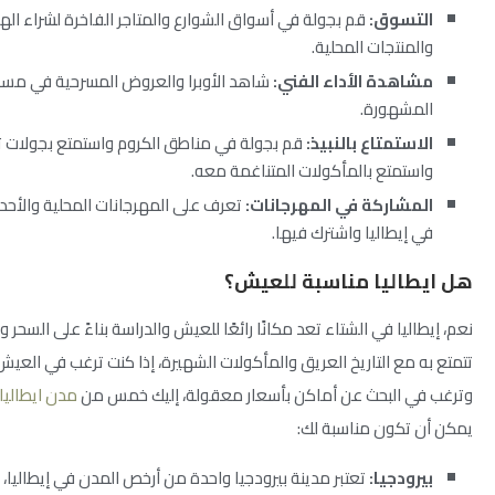
التسوق:
قم بجولة في أسواق الشوارع والمتاجر الفاخرة لشراء الهد
والمنتجات المحلية.
مشاهدة الأداء الفني:
شاهد الأوبرا والعروض المسرحية في مسارح
المشهورة.
الاستمتاع بالنبيذ:
قم بجولة في مناطق الكروم واستمتع بجولات تذ
واستمتع بالمأكولات المتناغمة معه.
المشاركة في المهرجانات:
تعرف على المهرجانات المحلية والأحدا
في إيطاليا واشترك فيها.
هل ايطاليا مناسبة للعيش؟
نعم، إيطاليا في الشتاء تعد مكانًا رائعًا للعيش والدراسة بناءً على السحر 
تتمتع به مع التاريخ العريق والمأكولات الشهيرة، إذا كنت ترغب في العيش
وترغب في البحث عن أماكن بأسعار معقولة، إليك خمس من
مدن ايطاليا 
يمكن أن تكون مناسبة لك:
بيرودجيا:
تعتبر مدينة بيرودجيا واحدة من أرخص المدن في إيطاليا، 