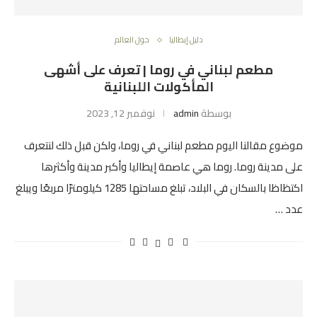
دليل إيطاليا
حول العالم
مطعم لبناني في روما | تعرف على أشهى
المأكولات اللبنانية
بوسطة
admin
نوفمبر 12, 2023
موضوع مقالنا اليوم مطعم لبناني في روما، ولكن قبل ذلك لنتعرف
على مدينة روما. روما هي عاصمة إيطاليا وأكبر مدينة وأكثرها
اكتظاظا بالسكان في البلاد، تبلغ مساحتها 1285 كيلومترًا مربعًا ويبلغ
عدد …