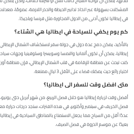
مدنها، يمكن أن تواجه السياح حالات نشل أو سرقة حقائب، ولكن يمكن ت
المشكلات بسهولة عبر اتخاذ تدابير الحيطة والحذر اللازمة، عمومًا، معدلا
في إيطاليا تكون أدنى من الدول المجاورة مثل فرنسا وبلجيكا.
كم يوم يكفي للسياحة في ايطاليا هي الشتاء؟
بالتأكيد، يمكن دمج عدة دول في جولة سفر لاستكشاف الشمال الإيطالي، 
إيطاليا، يمكن أن تكون ألمانيا والنمسا وسويسرا وسلوفينيا وجهات سياحية 
كنت تبحث عن منطقة للإقامة في قلب الشمال الإيطالي، فإن منطقة أ
اختيار رائع حيث يمكنك قضاء على الأقل 3 ليالٍ ممتعة.
متى افضل وقت للسفر الى ايطاليا؟
أفضل وقت لزيارة إيطاليا هو خلال فصل الربيع، من شهر أبريل حتى يونيو، 
فصل الخريف في سبتمبر وأكتوبر، في هذه الفترات، ستجد درجات حرارة معت
عددًا أقل من السياح مما يجعل الاستمتاع بالمناطق السياحية في إيطاليا 
بعيدًا عن موسم الذروة في فصل الصيف.