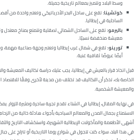
وسط البلاد وتتميز بمعالم تاريخية جميلة.
كوتشينا:
تقع على ساحل البحر الأدرياتيكي وتعتبر واحدة من أفض
الساحلية في إيطاليا.
باليرمو:
تقع على الساحل الشمالي لصقلية وتتمتع بمناخ معتدل و
معيشة منخفضة نسبيًا.
تورينو:
تقع في شمال غرب إيطاليا وتعتبر وجهة صناعية مهمة، ول
أيضًا عروضًا ثقافية غنية.
قبل اتخاذ قرار بالعيش في إيطاليا، يجب عليك دراسة تكاليف المعيشة والا
الخاصة بك، تذكر أن التكاليف قد تختلف من مدينة لأخرى وفقًا للاقتصاد ا
والمعيشة الشخصية.
في نهاية المقال، إيطاليا في الشتاء تقدم تجربة ساحرة ومثيرة للزوار. يمك
الاستمتاع بجمال المدن والمعالم السياحية بأجواء هادئة خالية من الزحام
أشهى الأطعمة والمأكولات الإيطالية الشهيرة، واستكشاف التاريخ والثقا
في هذا البلد، سواء كنت تتجول في شوارع روما التاريخية أو تتزلج على جبال 