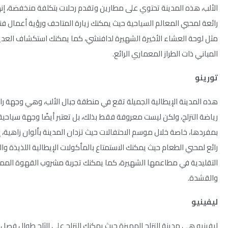
الألب، هذه المدينة تحتوي على مطارين وتقدم رحلات بتكلفة منخفضة، إن
رائعة لمحبي المعالم السياحية حيث يمكنك زيارة المتاحف ورؤية أعمال ف
مثل لوحة العشاء الأخيرة الشهيرة لدافنشي، كما يمكنك استكشاف العد
المباني ذات الطراز المعماري الرائع.
تورينو
هذه المدينة الإيطالية الجميلة تقع في منطقة جبال الألب، وهي وجهة ر
رياضة التزلج، ولكن ليست معروفة فقط بذلك، بل تعتبر أيضًا وجهة سياحية 
بمفردها، خاصة خلال موسم الاحتفالات حيث تزدان المدينة بألوان زاهية، 
رائع لمحبي الطعام حيث يمكنك الاستمتاع بالمأكولات الإيطالية اللذيذة و
التقليدية في مطاعمها الشهيرة، كما يمكنك تجربة مشروب القهوة الممي
والقشدة.
ليفينيو
ليفينيو هي مدينة التزلج المميزة حيث يمكنك التزلج على الثلج طوال فصل ا